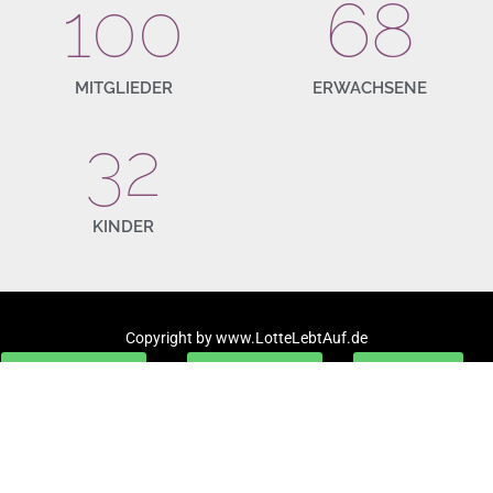
100
68
MITGLIEDER
ERWACHSENE
32
KINDER
Copyright by www.LotteLebtAuf.de
Datenschutz
Impressum
Kontakt
Antrag online
Antrag Pdf