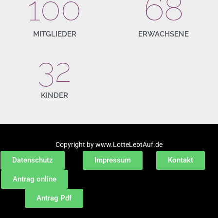
100
68
MITGLIEDER
ERWACHSENE
32
KINDER
Copyright by www.LotteLebtAuf.de
Datenschutz
Impressum
Kontakt
Antrag online
Antrag Pdf